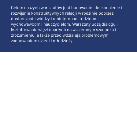
Celem naszych warsztatów jest budowanie, doskonalenie i
rozwijanie konstruktywnych relacji w rodzinie poprzez
dostarczanie wiedzy i umiejętności rodzicom,
wychowawcom i nauczycielom. Warsztaty uczą dialogu i
kształtowania więzi opartych na wzajemnym szacunku i
zrozumieniu, a także przeciwdziałają problemowym
zachowaniom dzieci i młodzieży.