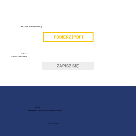
POZNAJ PEŁNĄ OFERTĘ
POBIERZ (PDF)
ZAPISY
ruszają już wkrótce!
ZAPISZ SIĘ
KOSZT
Całkowity koszt udziału w szkoleniu wynosi
590 zł (6 dni)