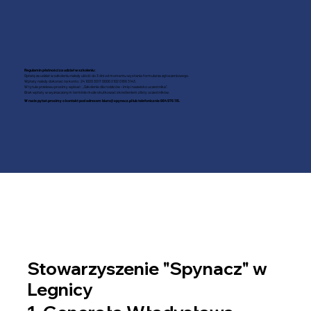
Regulamin płatności za udział w szkoleniu:
Opłatę za udział w szkoleniu należy uiścić do 3 dni od momentu wysłania formularza zgłoszeniowego.
Wpłaty należy dokonać na konto: 24 1020 3017 0000 2102 0168 3143.
W tytule przelewu prosimy wpisać: „Szkolenie dla rodziców – imię i nazwisko uczestnika”.
Brak wpłaty w wyznaczonym terminie może skutkować skreśleniem z listy uczestników.
W razie pytań prosimy o kontakt pod adresem
biuro@spynacz.pl
lub telefonicznie
664 976 115.
Stowarzyszenie "Spynacz" w
Legnicy